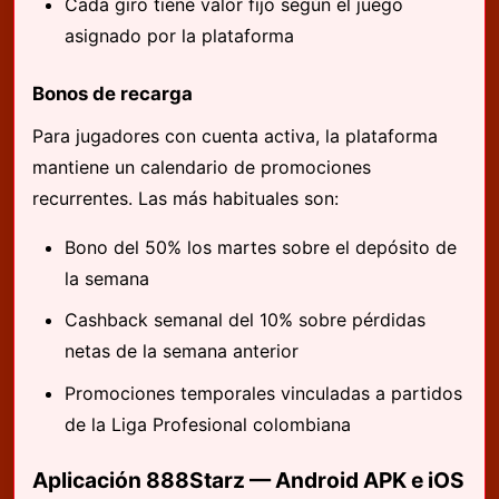
Cada giro tiene valor fijo según el juego
asignado por la plataforma
Bonos de recarga
Para jugadores con cuenta activa, la plataforma
mantiene un calendario de promociones
recurrentes. Las más habituales son:
Bono del 50% los martes sobre el depósito de
la semana
Cashback semanal del 10% sobre pérdidas
netas de la semana anterior
Promociones temporales vinculadas a partidos
de la Liga Profesional colombiana
Aplicación 888Starz — Android APK e iOS