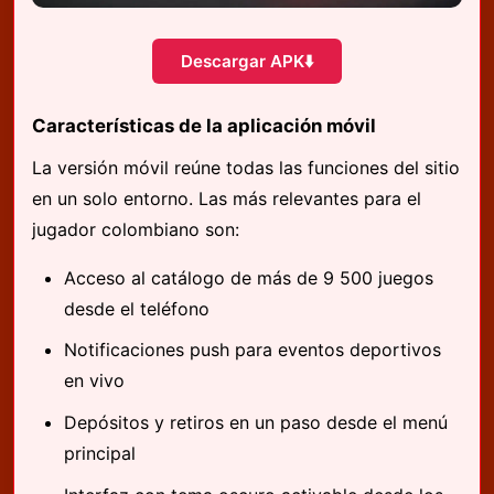
Descargar APK⬇️
Características de la aplicación móvil
La versión móvil reúne todas las funciones del sitio
en un solo entorno. Las más relevantes para el
jugador colombiano son:
Acceso al catálogo de más de 9 500 juegos
desde el teléfono
Notificaciones push para eventos deportivos
en vivo
Depósitos y retiros en un paso desde el menú
principal