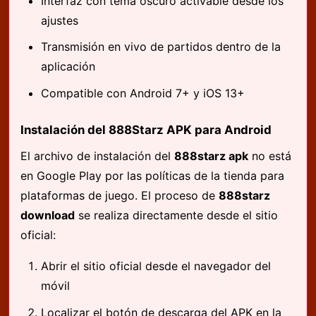
Interfaz con tema oscuro activable desde los
ajustes
Transmisión en vivo de partidos dentro de la
aplicación
Compatible con Android 7+ y iOS 13+
Instalación del 888Starz APK para Android
El archivo de instalación del
888starz apk
no está
en Google Play por las políticas de la tienda para
plataformas de juego. El proceso de
888starz
download
se realiza directamente desde el sitio
oficial:
Abrir el sitio oficial desde el navegador del
móvil
Localizar el botón de descarga del APK en la