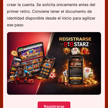
crear la cuenta. Se solicita únicamente antes del
primer retiro. Conviene tener el documento de
identidad disponible desde el inicio para agilizar
ese paso.
Registrarse