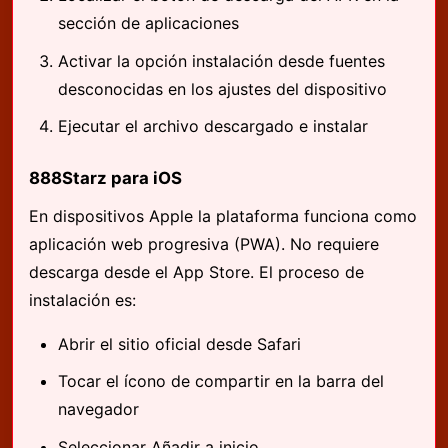
sección de aplicaciones
Activar la opción instalación desde fuentes
desconocidas en los ajustes del dispositivo
Ejecutar el archivo descargado e instalar
888Starz para iOS
En dispositivos Apple la plataforma funciona como
aplicación web progresiva (PWA). No requiere
descarga desde el App Store. El proceso de
instalación es:
Abrir el sitio oficial desde Safari
Tocar el ícono de compartir en la barra del
navegador
Seleccionar Añadir a inicio